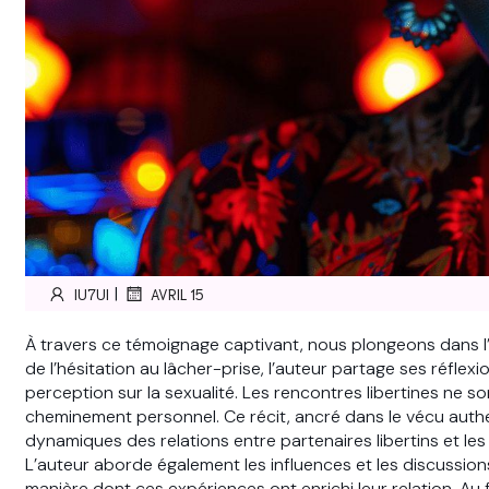
|
IU7UI
AVRIL 15
À travers ce témoignage captivant, nous plongeons dans l’uni
de l’hésitation au lâcher-prise, l’auteur partage ses réflexi
perception sur la sexualité. Les rencontres libertines ne 
cheminement personnel. Ce récit, ancré dans le vécu authen
dynamiques des relations entre partenaires libertins et le
L’auteur aborde également les influences et les discussions
manière dont ces expériences ont enrichi leur relation. Au fil